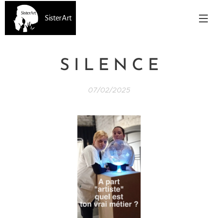
SisterArt
S I L E N C E
07/02/2025