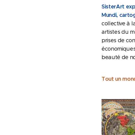
SisterArt ex
Mundi,
cartog
collective à 
artistes du 
prises de con
économiques o
beauté de no
Tout un mond