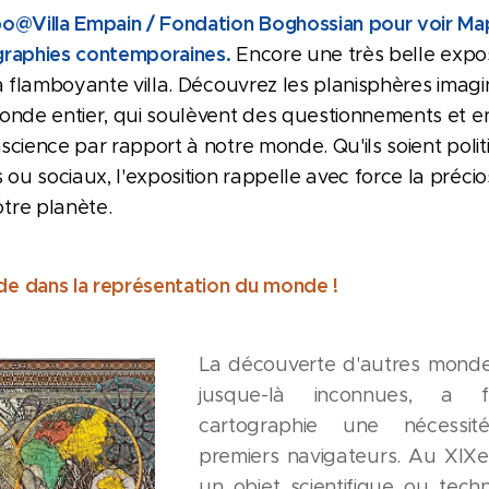
po@Villa Empain / Fondation Boghossian pour voir M
raphies contemporaines.
Encore une très belle expos
la flamboyante villa. Découvrez les planisphères imag
monde entier, qui soulèvent des questionnements et e
science par rapport à notre monde. Qu'ils soient polit
u sociaux, l'exposition rappelle avec force la précios
tre planète.
e dans la représentation du monde !
La découverte d'autres monde
jusque-là inconnues, a 
cartographie une nécessi
premiers navigateurs. Au XIXe,
un objet scientifique ou techn