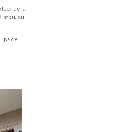
ateur de la
t ardu, eu
oups de