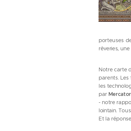
porteuses d
rêveries, une
Notre carte 
parents. Les 
les technolog
Mercato
par
- notre rappo
lointain. Tous
Et la réponse