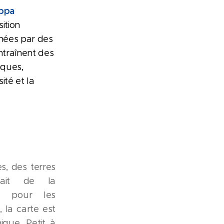
appa
ition
inées par des
ntraînent des
iques,
ité et la
s, des terres
fait de la
té pour les
 la carte est
ique. Petit à