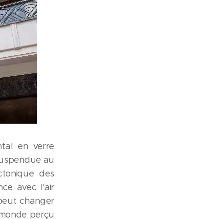
al en verre
 suspendue au
ctonique des
ce avec l'air
 peut changer
n monde perçu