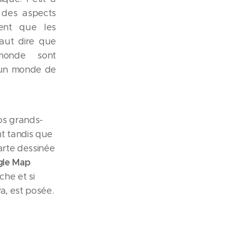
t des aspects
ent que les
 faut dire que
monde sont
 un monde de
os grands-
nt tandis que
arte dessinée
le Map
che et si
va, est posée.