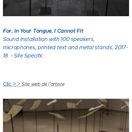
For, In Your Tongue, I Cannot Fit
Sound Installation with 100 speakers,
microphones, printed text and metal stands, 2017-
18 - Site Specific
Clic >
>
Site web de l'artiste