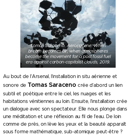
Tomás Saraceno, Aero(s)cene: When
breath becomes air, when atmospheres
become the movement for a post fossil fuel
era against carbon-capitalist clouds, 2019.
Au bout de l'Arsenal, l'installation in situ aérienne et
Tomas Saraceno
sonore de
crée d'abord un lien
subtil et poétique entre le ciel, les nuages et les
habitations vénitiennes au loin. Ensuite, l'installation crée
un dialogue avec son spectateur. Elle nous plonge dans
une méditation et une réflexion au fil de l'eau. De loin
comme de près, on lève les yeux et la beauté apparaît
sous forme mathématique, sub-atomique peut-être ?